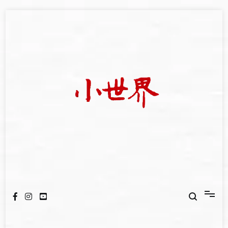
Skip
to
content
我們立足小世界，學習記錄浩瀚蒼穹
世新大學小世界