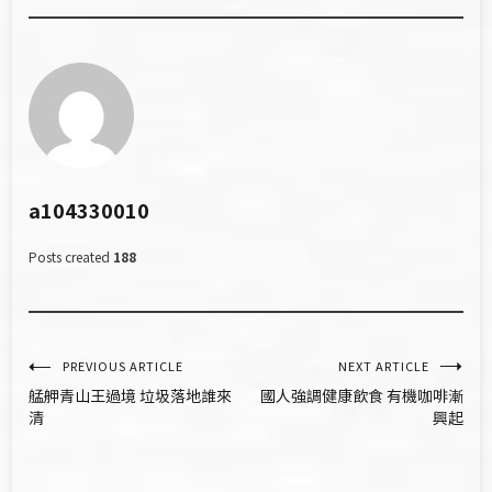
a104330010
Posts created
188
文
PREVIOUS ARTICLE
NEXT ARTICLE
艋舺青山王過境 垃圾落地誰來
國人強調健康飲食 有機咖啡漸
章
清
興起
導