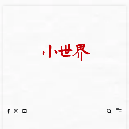
Skip
to
content
我們立足小世界，學習記錄浩瀚蒼穹
世新大學小世界