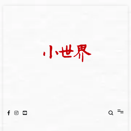
Skip
to
content
我們立足小世界，學習記錄浩瀚蒼穹
世新大學小世界