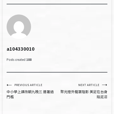
a104330010
Posts created
188
文
PREVIOUS ARTICLE
NEXT ARTICLE
中小學上課改朝九晚三 連署過
聚光燈外籠罩陰影 美足在台身
章
門檻
陷泥沼
導