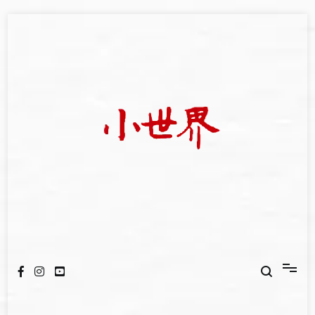
Skip
to
content
我們立足小世界，學習記錄浩瀚蒼穹
世新大學小世界