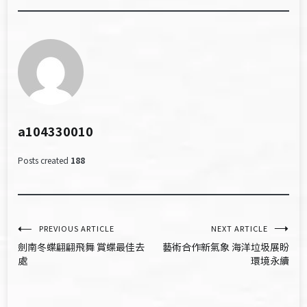
a104330010
Posts created
188
文
PREVIOUS ARTICLE
NEXT ARTICLE
劍南冬蝶翩翩飛舞 賞蝶最佳去
藝術合作新氣象 海洋垃圾展盼
章
處
環境永續
導