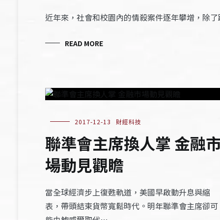
近年來，社會和校園內的情殺案件逐年攀增，除了
READ MORE
2017-12-13
財經科技
聯準會主席換人掌 金融
場動見觀瞻
當全球經濟步上復甦軌道，美國早啟動升息與縮
表，帶頭結束貨幣寬鬆時代。明年聯準會主席卻可
能由鮑威爾取代…