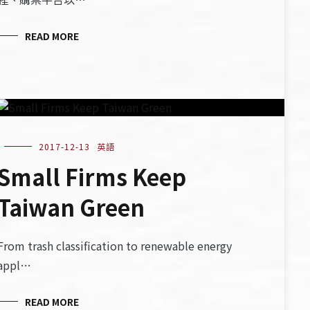
READ MORE
2017-12-13
英語
Small Firms Keep
Taiwan Green
From trash classification to renewable energy
appl…
READ MORE