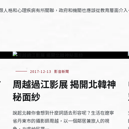
跟人格和心理疾病有所關聯，政府和機關也應該從教育層面介入
2017-12-13
影音新聞
市
周越過江影展 揭開北韓神
秘面紗
說起北韓你會想到什麼詞語去形容呢？生活在遼寧
省丹東市的攝影師周越，以一個鄰居兼旅人的視
角，力求給民眾…