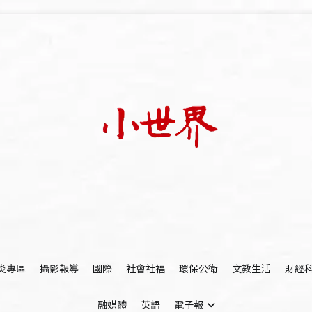
我們立足小世界，學習記錄浩瀚蒼穹
世新大學小世界
炎專區
攝影報導
國際
社會社福
環保公衛
文教生活
財經
融媒體
英語
電子報