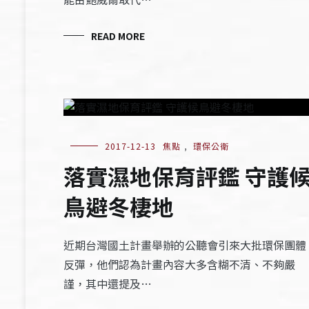
READ MORE
2017-12-13
焦點
,
環保公衛
落實濕地保育評鑑 守護
鳥避冬棲地
近期台灣國土計畫舉辦的公聽會引來大批環保團體
反彈，他們認為計畫內容大多含糊不清、不夠嚴
謹，其中還提及…