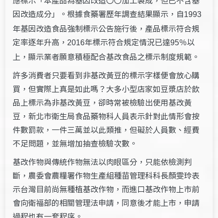
應標示「本產品為基因改造〇〇加工製成，但已不含基
因改造成分」。根據食藥署歷年調查結果顯示，自
1993
年基因改造食品強制標示公告施行後，產品標示符合規
定率逐年升高，
年標示符合規定情況已達
以
2016
95％
上，顯示業者願意積極配合基改食品之標示制度規範。
許多消費者只要看到非基改黃豆的標示字樣便會放心購
買，但實際上真是如此嗎？大多小型店家如豆漿店於飲
品上標示為非基改黃豆，卻時常被檢驗出使用基改黃
豆，新北市衛生局食品藥物科人員表示針對此情形會按
件數罰款，一件三萬並以此類推，但礙於人員數、經費
不足問題，並無增加抽查檢驗次數。
基改作物與傳統作物無法以肉眼區分，只能依檢測判
斷，農委會農糧署作物生產組種苗管理科科長顏雯玲表
示台灣目前尚無種植基改作物，而進口基改作物上市前
會向衛福部的相關管理法申請，同意後才能上市，申請
過程也有一套程序。