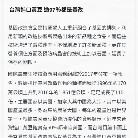
台灣進口黃豆 逾
都是基改
97％
基因改造食品是指通過人工重新組合了基因的排列，利
用新穎的改造技術所製造出來的新品種之食品。而這些
技術增進了育種速率，不僅創造了許多新品種，更在其
營養價值方面及預防病蟲害的技術上加以著墨，延長了
保存的期限。
國際農業生物技術應用服務組織於
年發布一項報
2017
告，數據指出基因改造作物的種植面積從
年的
1996
170
萬公頃上升到
年的
億公頃，足足成長了
2016
1.851
110
倍，主要國家以美國、加拿大與中國為大宗，其中以美
國產量最多，身為集約農業大國，每年的產量也是世界
第一，根據美國黃豆協會所提供的資料顯示，近年來台
灣進口黃豆確實有
都來自美國，而台灣目前市面上
50％
最常見的基因改造食品以黃豆為主，台灣進口黃豆量約