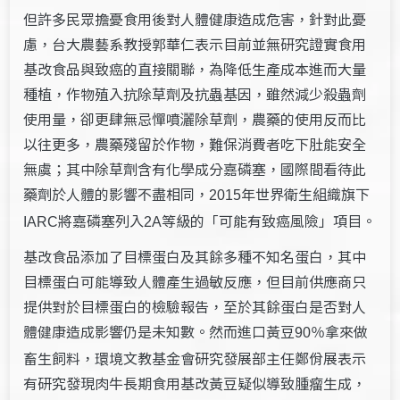
但許多民眾擔憂食用後對人體健康造成危害，針對此憂
慮，台大農藝系教授郭華仁表示目前並無研究證實食用
基改食品與致癌的直接關聯，為降低生產成本進而大量
種植，作物殖入抗除草劑及抗蟲基因，雖然減少殺蟲劑
使用量，卻更肆無忌憚噴灑除草劑，農藥的使用反而比
以往更多，農藥殘留於作物，難保消費者吃下肚能安全
無虞；其中除草劑含有化學成分嘉磷塞，國際間看待此
藥劑於人體的影響不盡相同，
年世界衛生組織旗下
2015
將嘉磷塞列入
等級的「可能有致癌風險」項目。
IARC
2A
基改食品添加了目標蛋白及其餘多種不知名蛋白，其中
目標蛋白可能導致人體產生過敏反應，但目前供應商只
提供對於目標蛋白的檢驗報告，至於其餘蛋白是否對人
體健康造成影響仍是未知數。然而進口黃豆
拿來做
90％
畜生飼料，環境文教基金會研究發展部主任鄭佾展表示
有研究發現肉牛長期食用基改黃豆疑似導致腫瘤生成，