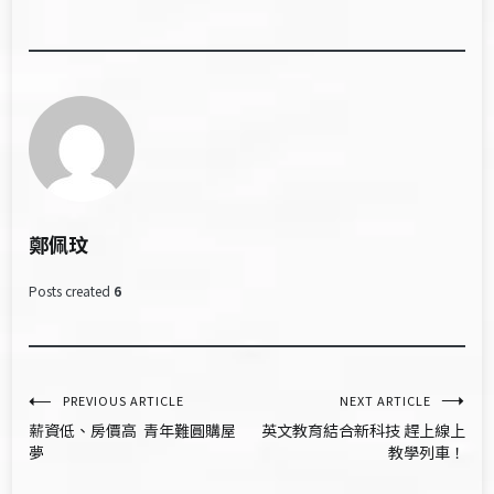
鄭佩玟
Posts created
6
文
PREVIOUS ARTICLE
NEXT ARTICLE
薪資低、房價高 青年難圓購屋
英文教育結合新科技 趕上線上
章
夢
教學列車！
導