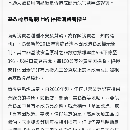
不過人類食用肉類後是否造成健康危害則無法證實。
基改標示新制上路 保障消費者權益
面對消費者種種不安及質疑，為保障消費者「知的權
利」，食藥署於
年實施台灣基因改造食品標示新
2015
制，其中非基改食品原料之非故意摻雜率由
下修至
5％
，以進口黃豆來說，每
公克的黃豆因採收、儲運
3％
100
或其他因素等非有意摻入三公克以上的基改黃豆即被視
為基改食品原料。
爾後更新增規定，自
年起，任何具營業登記直接供
2016
應飲食的場所，如飯店、餐廳、美食街等地點，只要供
應食品中含有基改食品原料，就應標示「基因改造」或
「含基因改造」字樣，值得注意的是，高層次加工品如
醬油、玉米糖漿等則無須特別標示，但販售產品時瓶身