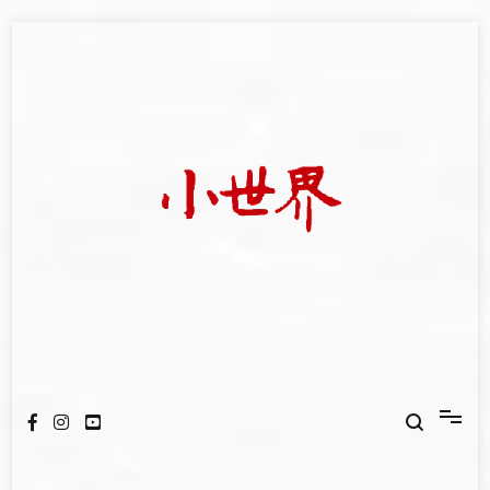
Skip
to
content
我們立足小世界，學習記錄浩瀚蒼穹
世新大學小世界