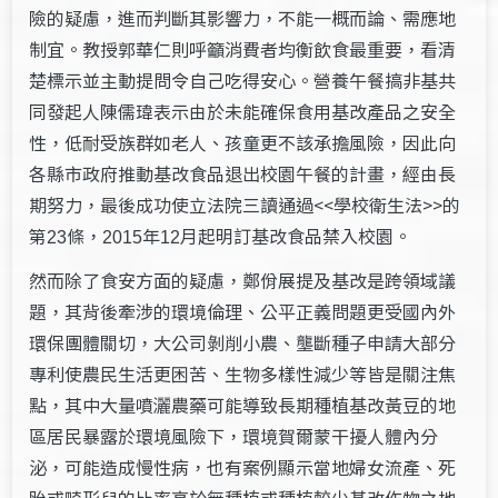
險的疑慮，進而判斷其影響力，不能一概而論、需應地
制宜。教授郭華仁則呼籲消費者均衡飲食最重要，看清
楚標示並主動提問令自己吃得安心。營養午餐搞非基共
同發起人陳儒瑋表示由於未能確保食用基改產品之安全
性，低耐受族群如老人、孩童更不該承擔風險，因此向
各縣市政府推動基改食品退出校園午餐的計畫，經由長
期努力，最後成功使立法院三讀通過<<學校衛生法>>的
第
條，
年
月起明訂基改食品禁入校園。
23
2015
12
然而除了食安方面的疑慮，鄭佾展提及基改是跨領域議
題，其背後牽涉的環境倫理、公平正義問題更受國內外
環保團體關切，大公司剝削小農、壟斷種子申請大部分
專利使農民生活更困苦、生物多樣性減少等皆是關注焦
點，其中大量噴灑農藥可能導致長期種植基改黃豆的地
區居民暴露於環境風險下，環境賀爾蒙干擾人體內分
泌，可能造成慢性病，也有案例顯示當地婦女流產、死
胎或畸形兒的比率高於無種植或種植較少基改作物之地