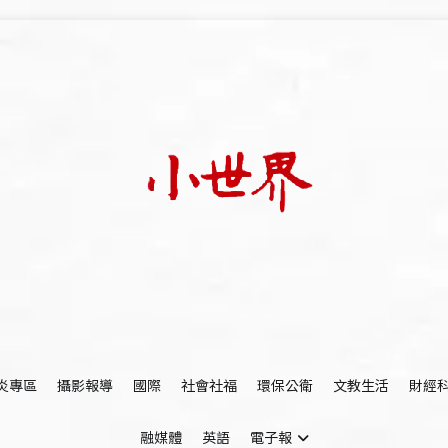
我們立足小世界，學習記錄浩瀚蒼穹
世新大學小世界
炎專區
攝影報導
國際
社會社福
環保公衛
文教生活
財經
融媒體
英語
電子報