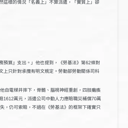
然這樣的情況「名義上」不算派遣，「實質上」卻
務預算』支出。」他也提到，《勞基法》第
條對
62
文上只針對承攬有明文規定。勞動部勞動關係司科
他自電梯井摔下，脊髓、腦視神經重創，四肢癱瘓
賠
萬元，派遣公司中勤人力應賠職災補償
萬
1612
70
失，仍可索賠，不過在《勞基法》的框架下確實只