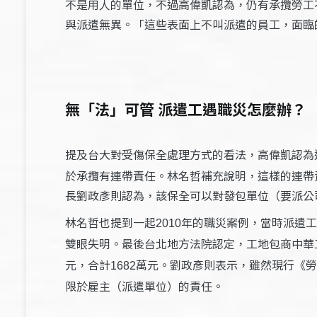
不是用人的單位，不過高偉凱認為，仍有承攬勞工
與派遣無異。「這些表面上不叫派遣的員工，面臨
無「法」可管 派遣工遇職災怎麼辦？
提及台大對受傷保全處理方式的看法，高偉凱認為
於承攬有連帶責任。林名哲補充說明，這樣的連帶
長劉政彥則認為，該保全可以對發包單位（要派公
林名哲也提到一起
年的職災案例，當時派遣工
2010
雙眼失明。最後台北地方法院認定，工地包商中華
元，合計
萬元。劉政彥則表示，雖然現行《勞
1682
限於雇主（派遣單位）的責任。