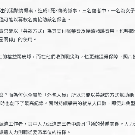
注的潑酸情殺案，造成1死3傷的憾事，三名傷者中，一名為女
僅可能以募款名義協助該名保全。
責只能以「募款方式」為其支付醫藥費及後續照護費用，也呼籲
雇關係」的使用。
工的權益踢皮球，而在他們收到職災時，也更難獲得保障。照片
麼？而為何保全屬於「外包人員」所以只能以募款的方式幫助她
同時也創下了最高紀錄。面對持續攀高的就業人口數，即便非典
派遣工作者，其中人力派遣是三者中最具爭議的勞雇關係。人力
派遣人力則聽從要派單位的指揮。