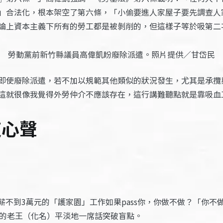
」合法化，根本架空了第六條，「小偷要進人家屋子要先調查人
論上資本主義下所有的勞工都是被剝削的，但這樣子等於吸第二
勞動黨前新竹縣議員高偉凱盼廢除派遣。照片提供／甘岱民
即使廢除派遣，若不加以規範其他類似的狀況發生，尤其是承攬
這就很像我覺得外勞仲介不應該存在，這行講難聽點就是靠吸血
道心聲
份月薪不到3萬元的「護家園」工作如果pass你，你做不做？「你
全的老王（化名）平淡地一席話突破盲點。