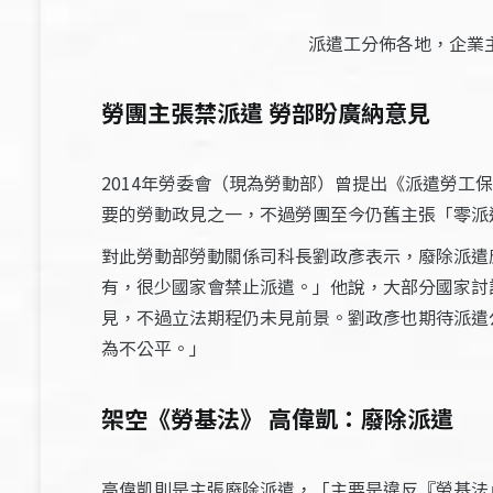
派遣工分佈各地，企業
勞團主張禁派遣
勞部盼廣納意見
2014年勞委會（現為勞動部）曾提出《派遣勞
要的勞動政見之一，不過勞團至今仍舊主張「零派
對此勞動部勞動關係司科長劉政彥表示，廢除派遣
有，很少國家會禁止派遣。」他說，大部分國家討
見，不過立法期程仍未見前景。劉政彥也期待派遣
為不公平。」
架空《勞基法》 高偉凱：廢除派遣
高偉凱則是主張廢除派遣，「主要是違反『勞基法