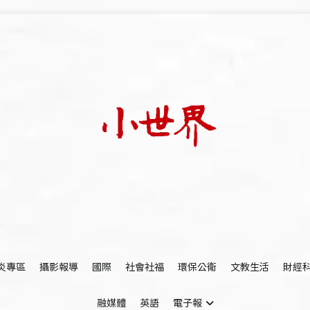
我們立足小世界，學習記錄浩瀚蒼穹
世新大學小世界
炎專區
攝影報導
國際
社會社福
環保公衛
文教生活
財經
融媒體
英語
電子報