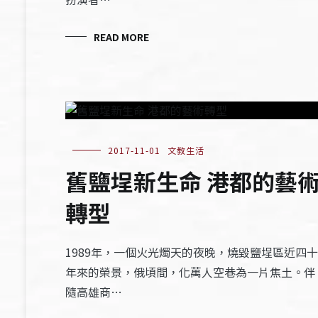
READ MORE
2017-11-01
文教生活
舊鹽埕新生命 港都的藝
轉型
1989年，一個火光燭天的夜晚，燒毀鹽埕區近四十
年來的榮景，俄頃間，化萬人空巷為一片焦土。伴
隨高雄商…