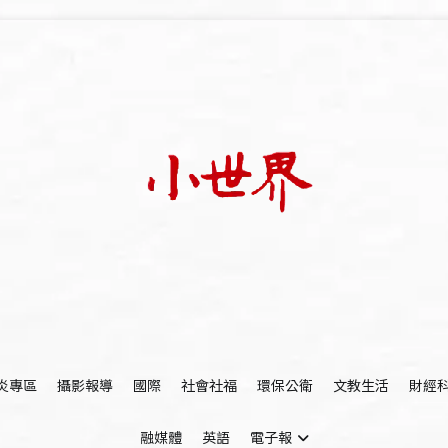
我們立足小世界，學習記錄浩瀚蒼穹
世新大學小世界
炎專區
攝影報導
國際
社會社福
環保公衛
文教生活
財經
融媒體
英語
電子報