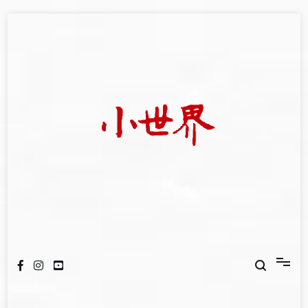
Skip
to
content
我們立足小世界，學習記錄浩瀚蒼穹
世新大學小世界