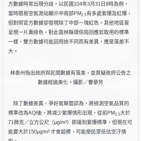
方數據時常出現分歧，以民國104年3月31日8時為例，
當時簡易空氣測站顯示中南部PM
有多處紫爆及紅爆，
2.5
但對照官方數據卻發現除了中部一塊紅色，其他地區皆
呈現一片黃綠色，對此雲林縣環保局回應若取用的標準
一樣，雙方數據可能因用途不同而有差異，應是落差不
大。
林泰州指出政府與民間數據有落差，並質疑政府公告之
數據經過美化。攝影／曹華芳
除了數據差異，爭好氣聯盟認為，將檢測空氣品質的
標準改為AQI後，將減少紫爆情形出現，從前PM
大於
2.5
71微克／立方公尺（µg/m³）即達到紫爆標準，但現在可
能要大於150µg/m³ 才會超標，可能使民眾低估空汙情