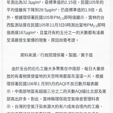
年測出為32.3µg/m³，是標準值的2.15倍，民國105年的
平均值雖有下降到28.5µg/m³，仍是標準值的1.9倍。此
外，根據環保署民國105年PM
即時值顯示，雲林的台
2.5
西監測站曾在民國105年11月3日0時測出當地PM
即時
2.5
值高達167µg/m³，且當月有約五分之一的天數都有凌晨
至清晨發生紫爆的現象，原因尚需考證。
資料來源／行政院環保署。製圖／黃于庭
由於全台的石化工廠大多聚集在中南部，每日大量排
放的有毒物質使當地的天空時常都是灰濛濛一片。根據
環保署民國106年1 月到5月的AQI不良日數月報表顯
示，中南部地區有超過三分之二的天數AQI遠比北部及東
部高出許多。對此，雲林縣環保局空氣噪音管理科表
示，台灣的空氣汙染來源大約有六成來自境內的工廠、