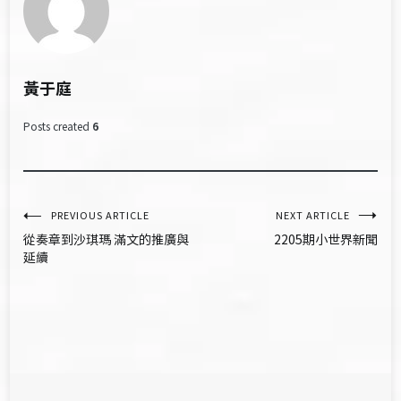
黃于庭
Posts created
6
文
PREVIOUS ARTICLE
NEXT ARTICLE
從奏章到沙琪瑪 滿文的推廣與
2205期小世界新聞
章
延續
導
覽