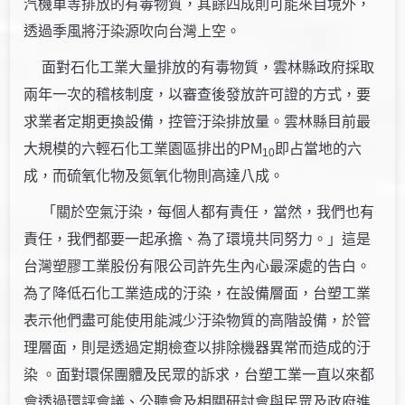
汽機車等排放的有毒物質，其餘四成則可能來自境外，
透過季風將汙染源吹向台灣上空。
面對石化工業大量排放的有毒物質，雲林縣政府採取
兩年一次的稽核制度，以審查後發放許可證的方式，要
求業者定期更換設備，控管汙染排放量。雲林縣目前最
大規模的六輕石化工業園區排出的PM
即占當地的六
10
成，而硫氧化物及氮氧化物則高達八成。
「關於空氣汙染，每個人都有責任，當然，我們也有
責任，我們都要一起承擔、為了環境共同努力。」這是
台灣塑膠工業股份有限公司許先生內心最深處的告白。
為了降低石化工業造成的汙染，在設備層面，台塑工業
表示他們盡可能使用能減少汙染物質的高階設備，於管
理層面，則是透過定期檢查以排除機器異常而造成的汙
染 。面對環保團體及民眾的訴求，台塑工業一直以來都
會透過環評會議、公聽會及相關研討會與民眾及政府進