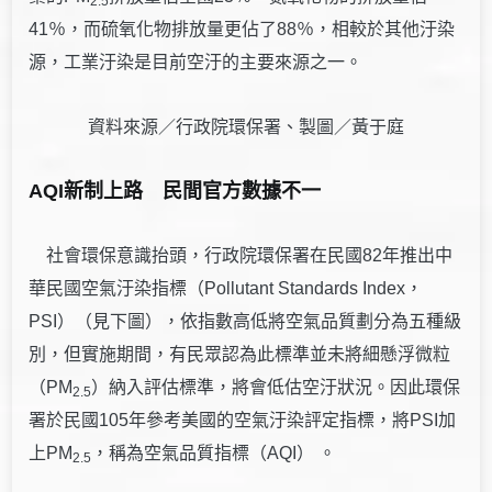
2.5
41％，而硫氧化物排放量更佔了88％，相較於其他汙染
源，工業汙染是目前空汙的主要來源之一。
資料來源／行政院環保署、製圖／黃于庭
AQI
新制上路 民間官方數據不一
社會環保意識抬頭，行政院環保署在民國82年推出中
華民國空氣汙染指標（Pollutant Standards Index，
PSI）（見下圖），依指數高低將空氣品質劃分為五種級
別，但實施期間，有民眾認為此標準並未將細懸浮微粒
（PM
）納入評估標準，將會低估空汙狀況。因此環保
2.5
署於民國105年參考美國的空氣汙染評定指標，將PSI加
上PM
，稱為空氣品質指標（AQI） 。
2.5