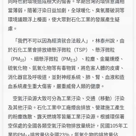
同時也對環境造成極大的傷害。早期台灣的環保意識相
當薄弱，隨著汙染日益加劇，全球暖化、臭氧層破洞等
環境議題浮上檯面，使大眾對石化工業的發展產生疑
慮。
「我們不可以因為經濟就合法殺人」，林泰州說，由
於石化工業會排放總懸浮微粒（TSP）、懸浮微粒
（PM
）、細懸浮微粒（PM
）、粒塵、金屬燻煙、
10
2.5
硫氧化物、氮氧化物等有毒物質，將危害人體的皮膚、
消化器官及呼吸道，並對神經系統、肺、腎、血液和造
血系統產生重大傷害，嚴重威脅人類的健康。
空氣汙染源大致可分為工業汙染、交通（移動）汙染
及其他汙染。石化工業中工廠煙囪排放、營建施工產生
的粉塵逸散、露天燃燒等皆屬工業汙染源。根據環保署
空保處的全國各類空氣汙染物排放量統計，民國105年工
業的PM
排放量佔全國23％，氮氧化物的排放量佔