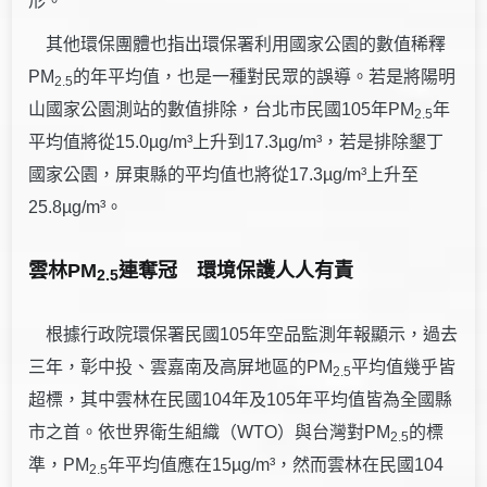
形。
其他環保團體也指出環保署利用國家公園的數值稀釋
PM
的年平均值，也是一種對民眾的誤導。若是將陽明
2.5
山國家公園測站的數值排除，台北市民國105年PM
年
2.5
平均值將從15.0µg/m³上升到17.3µg/m³，若是排除墾丁
國家公園，屏東縣的平均值也將從17.3µg/m³上升至
25.8µg/m³。
雲林
PM
連奪冠 環境保護人人有責
2.5
根據行政院環保署民國105年空品監測年報顯示，過去
三年，彰中投、雲嘉南及高屏地區的PM
平均值幾乎皆
2.5
超標，其中雲林在民國104年及105年平均值皆為全國縣
市之首。依世界衛生組織（WTO）與台灣對PM
的標
2.5
準，PM
年平均值應在15µg/m³，然而雲林在民國104
2.5