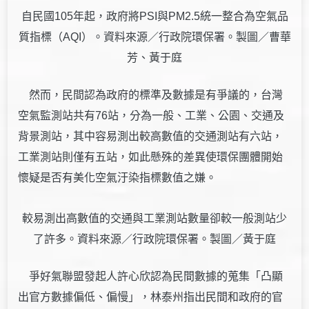
自民國105年起，政府將PSI與PM2.5統一整合為空氣品
質指標（AQI）。資料來源／行政院環保署。製圖／曹華
芳、黃于庭
然而，民間認為政府的標準及數據是有爭議的，台灣
空氣監測站共有76站，分為一般、工業、公園、交通及
背景測站，其中容易測出較高數值的交通測站有六站，
工業測站則僅有五站，如此懸殊的差異使環保團體開始
懷疑是否有美化空氣汙染指標數值之嫌。
較易測出高數值的交通與工業測站數量卻較一般測站少
了許多。資料來源／行政院環保署。製圖／黃于庭
爭好氣聯盟發起人許心欣認為民間數據的蒐集「凸顯
出官方數據偏低、偏慢」，林泰州指出民間和政府的官