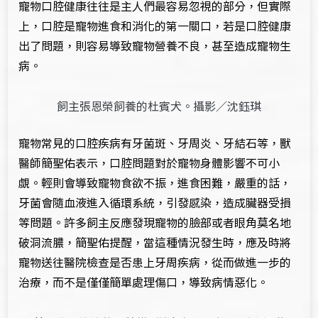
寵物口腔健康往往是主人們最容易忽視的部分，但實際
上，口腔是寵物進食和消化的第一關口，若是口腔健康
出了問題，則容易導致寵物營養不良，甚至造成寵物生
病。
飼主張恩榮飼養的杜賓犬。攝影／沈鈺琪
寵物常見的口腔疾病有牙菌斑、牙周炎、牙結石等，獸
醫師簡聖佑表示，口腔問題對於寵物身體影響不可小
覷。輕則會導致寵物食欲不振，進食困難，嚴重的話，
牙菌會隨血液進入循環系統，引發感染，造成臟器受損
等問題。許多飼主反應發現寵物的臉部或者眼角莫名地
破洞流膿，簡聖佑提醒，當這種情況發生時，應及時將
寵物送往醫院檢查是否患上牙周疾病，從而做進一步的
治療，而不是僅僅簡單處理傷口，導致病情惡化。