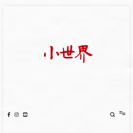
Skip
to
content
我們立足小世界，學習記錄浩瀚蒼穹
世新大學小世界