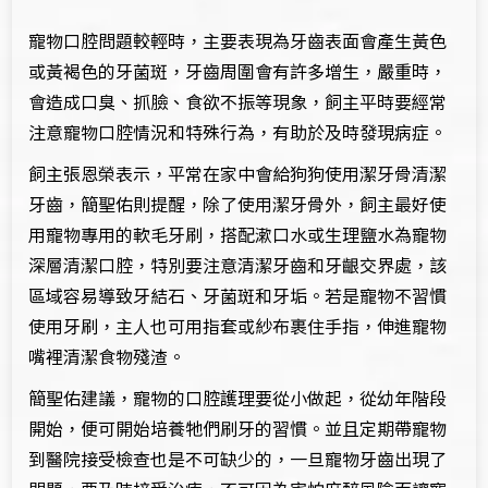
寵物口腔問題較輕時，主要表現為牙齒表面會產生黃色
或黃褐色的牙菌斑，牙齒周圍會有許多增生，嚴重時，
會造成口臭、抓臉、食欲不振等現象，飼主平時要經常
注意寵物口腔情況和特殊行為，有助於及時發現病症。
飼主張恩榮表示，平常在家中會給狗狗使用潔牙骨清潔
牙齒，簡聖佑則提醒，除了使用潔牙骨外，飼主最好使
用寵物專用的軟毛牙刷，搭配漱口水或生理鹽水為寵物
深層清潔口腔，特別要注意清潔牙齒和牙齦交界處，該
區域容易導致牙結石、牙菌斑和牙垢。若是寵物不習慣
使用牙刷，主人也可用指套或紗布裹住手指，伸進寵物
嘴裡清潔食物殘渣。
簡聖佑建議，寵物的口腔護理要從小做起，從幼年階段
開始，便可開始培養牠們刷牙的習慣。並且定期帶寵物
到醫院接受檢查也是不可缺少的，一旦寵物牙齒出現了