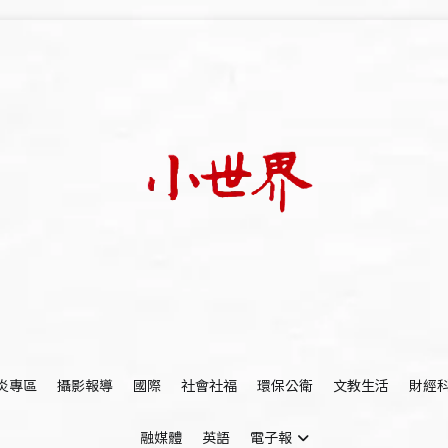
我們立足小世界，學習記錄浩瀚蒼穹
世新大學小世界
炎專區
攝影報導
國際
社會社福
環保公衛
文教生活
財經
融媒體
英語
電子報