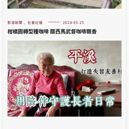
影音新聞
,
社會社福
2024-05-25
柑橘園轉型種咖啡 關西馬武督咖啡飄香