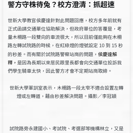
警方守株待兔？校方澄清：抓超速
世新大學教官侯慶達針對此問題回應，校方多年前就有
正式函請交通單位協助解決，但政府單位的答覆是，考
量木柵路一段雙向的車流很大，所以目前僅能夠在木柵
路左轉試院路的時候，在紅綠燈的燈號設定
到
秒
10
15
的秒差。而有關於試院路警察站崗的問題，
侯慶達解
釋，
是因為長期以來居民跟里長都會向交通單位投訴我
們學生騎車太快，因此警方才會不定期站崗取締。
世新大學軍訓室表示，木柵路一段太窄不適合設置左轉
燈或左轉道，藉由秒差解決問題。攝影／李冠穎
試院路旁永建國小、考試院、考選部等機構林立，又是