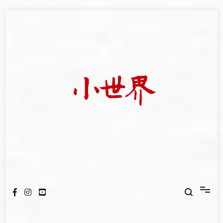
Skip
to
content
我們立足小世界，學習記錄浩瀚蒼穹
世新大學小世界