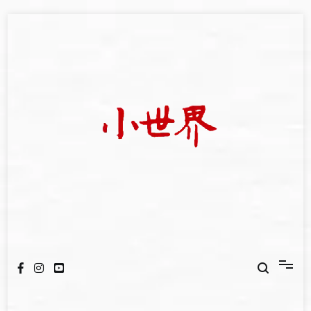
Skip
to
content
我們立足小世界，學習記錄浩瀚蒼穹
世新大學小世界