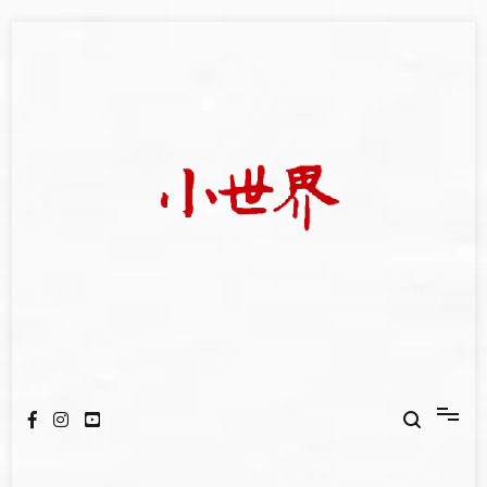
Skip
to
content
我們立足小世界，學習記錄浩瀚蒼穹
世新大學小世界