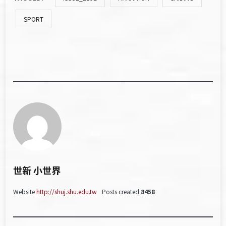
SPORT
世新 小世界
Website
http://shuj.shu.edu.tw
Posts created
8458