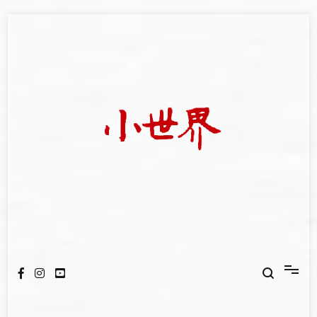
Skip
to
content
我們立足小世界，學習記錄浩瀚蒼穹
世新大學小世界