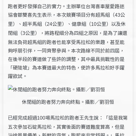
跑者更好發揮自己的實力。主辦單位台灣喜車屋愛路迷
協會鄒雙喜先生表示，本次競賽項目分有超馬組（
公
43
里）、超半馬組（
公里）、健康組（
公里）以及休
24
10
閒組（
公里），將路程細分為四組之原因，是為了讓還
3
無法負荷超馬組的跑者也能享受馬拉松的樂趣，甚至能
夠呼朋引伴，一同齊聚參與。本次路線不同於前四屆，
在後半段的賽道做了些許的調整，其中最具挑戰性的是
「硬陡坡」為本賽道最大的特色，使許多馬拉松好手躍
躍欲試。
休閒組的跑者努力奔向終點。攝影／劉羽恒
已經完成超過
場馬拉松的跑者王先生說：「這是我第
100
五次參加石碇馬拉松，其實後面的賽道難度算高，但是
沿途風景優美、新鮮的空氣，跑起來非常舒服。」馬拉