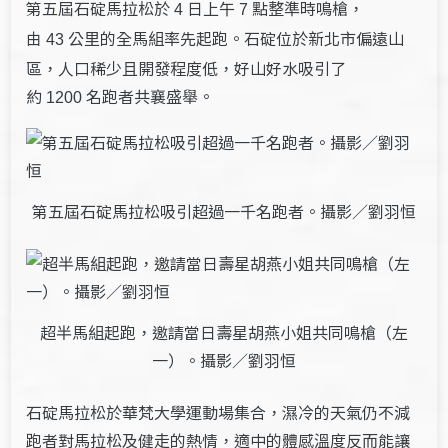
第五屆石碇馬拉松於
日上午
點整準時鳴槍，
4
7
由
公里的全馬組率先起跑。石碇位於新北市偏遠山
43
區，人口稀少且開發程度低，好山好水吸引了
約
名跑者共襄盛舉。
1200
第五屆石碇馬拉松吸引超過一千名跑者。攝影／劉羽恒
超半馬組起跑，邀請當日壽星胡燕小姐共同鳴槍（左
一）。攝影／劉羽恒
石碇馬拉松於華梵大學運動場集合，濕冷的天氣仍不減
跑者對馬拉松及健走的熱情，適中的體感溫度反而能讓