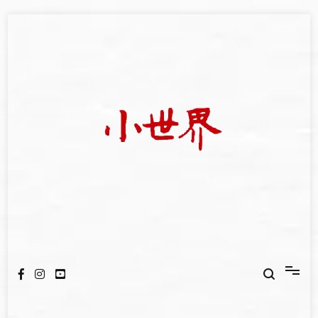
Skip
to
content
我們立足小世界，學習記錄浩瀚蒼穹
世新大學小世界