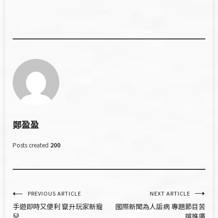
鄭盈盈
Posts created
200
文
PREVIOUS ARTICLE
NEXT ARTICLE
手遊即時又便利 竄升玩家新寵
國際新聞為人詬病 專題節目苦
章
兒
撐推廣