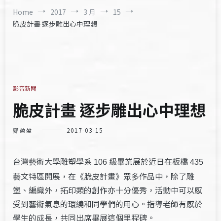
Home
2017
3 月
15
脆皮計畫 逐步雕出心中理想
影音新聞
脆皮計畫 逐步雕出心中理想
鄭盈盈
2017-03-15
台灣藝術大學雕塑學系
級畢業展於近日在板橋
106
435
藝文特區開展，在《脆皮計畫》眾多作品中，除了雕
塑、編織外，拓印類的創作亦十分優秀，活動中可以感
受到藝術氣息的環繞和同學們的用心。指導老師有感於
學生的成長，共同出席畢展這個里程碑。