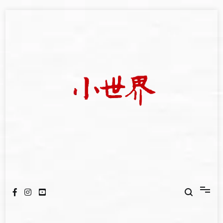
Skip
to
content
我們立足小世界，學習記錄浩瀚蒼穹
世新大學小世界