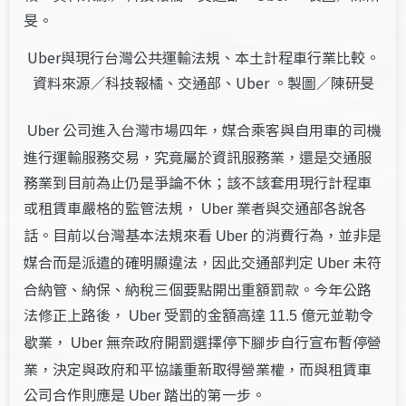
Uber與現行台灣公共運輸法規、本土計程車行業比較。
資料來源／科技報橘、交通部、Uber 。製圖／陳研旻
公司進入台灣市場四年，媒合乘客與自用車的司機
Uber
進行運輸服務交易，究竟屬於資訊服務業，還是交通服
務業到目前為止仍是爭論不休；該不該套用現行計程車
或租賃車嚴格的監管法規，
業者與交通部各說各
Uber
話。目前以台灣基本法規來看
的消費行為，並非是
Uber
媒合而是派遣的確明顯違法，因此交通部判定
未符
Uber
合納管、納保、納稅三個要點開出重額罰款。今年公路
法修正上路後，
受罰的金額高達
億元並勒令
Uber
11.5
歇業，
無奈政府開罰選擇停下腳步自行宣布暫停營
Uber
業，決定與政府和平協議重新取得營業權，而與租賃車
公司合作則應是
踏出的第一步。
Uber