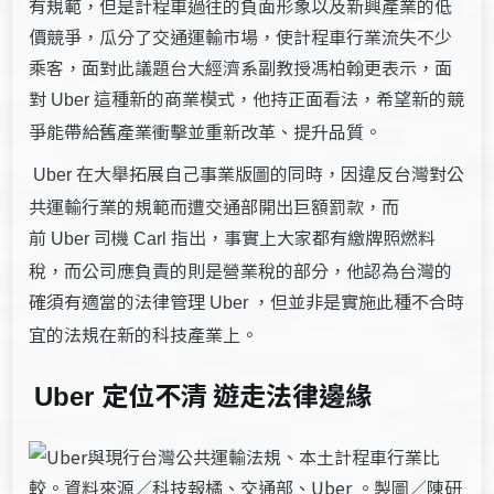
有規範，但是計程車過往的負面形象以及新興產業的低
價競爭，瓜分了交通運輸市場，使計程車行業流失不少
乘客，面對此議題台大經濟系副教授馮柏翰更表示，面
對
這種新的商業模式，他持正面看法，希望新的競
Uber
爭能帶給舊產業衝擊並重新改革、提升品質。
在大舉拓展自己事業版圖的同時，因違反台灣對公
Uber
共運輸行業的規範而遭交通部開出巨額罰款，而
前
司機
指出，事實上大家都有繳牌照燃料
Uber
Carl
稅，而公司應負責的則是營業稅的部分，他認為台灣的
確須有適當的法律管理
，但並非是實施此種不合時
Uber
宜的法規在新的科技產業上。
定位不清 遊走法律邊緣
Uber