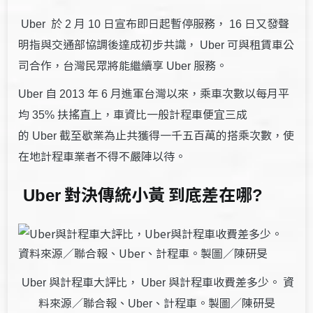
於
月
日宣布即日起暫停服務，
日又發聲
Uber
2
10
16
明指與交通部協調後達成初步共識，
可與租賃車公
Uber
司合作，台灣民眾將能繼續享
服務。
Uber
自
年
月進軍台灣以來，乘車次數以每月平
Uber
2013
6
均
扶搖直上，車資比一般計程車便宜三成
35%
的
截至歇業為止共獲得一千五百萬的搭乘次數，使
Uber
在地計程車業者不得不嚴陣以待。
對決傳統小黃 到底差在哪
Uber
?
與計程車大評比，
與計程車收費差多少。 資
Uber
Uber
料來源／聯合報、
計程車。製圖／陳研旻
Uber、