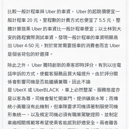
比較一般計程車與
的車資，
的起跳價便宜一
Uber
Uber
般計程車
元，里程數的計費方式也便宜了
元，整
20
5.5
體計算搭乘
的車資比一般計程車便宜；以士林到大
Uber
安的路程實際測試車資，發現一般計程車的車資明顯高
出
元，對於常常需要搭車的消費者而言
Uber 4-50
Uber
是個省荷包的好選擇。
除此之外，
獨特創新的乘客即時評分，有別以往電
Uber
話申訴的方式，使載客服務品質大幅提升。由於評分關
係會影響司機是否能繼續兼職，因此不論
是
或
，車上必然整潔、服務態度亦
UberX
UberBLACK
是以客為尊，司機會幫忙開車門、提供礦泉水等；而傳
統小黃雖沒有此機制，但車隊要求司機須著制服使司機
形象統一、以及規定司機必須有職業駕駛證照、並制定
車廂相關規範等希望使乘客能感到舒適安全。兩者雖各