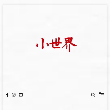
Skip
to
content
我們立足小世界，學習記錄浩瀚蒼穹
世新大學小世界