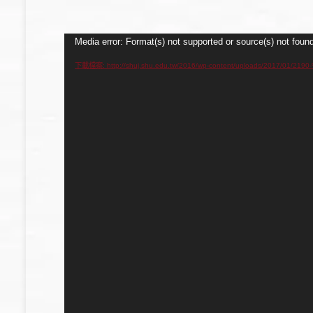
視
Media error: Format(s) not supported or source(s) not foun
訊
下載檔案: http://shuj.shu.edu.tw/2016/wp-content/uploads/201
播
放
器