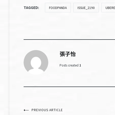
TAGGED:
FOODPANDA
ISSUE_2190
UBERE
張子怡
Posts created
1
文
PREVIOUS ARTICLE