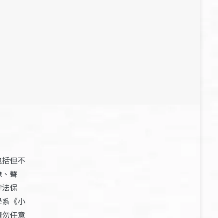
包括但不
像、聲
權法保
學系《小
請勿任意