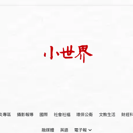
我們立足小世界，學習記錄浩瀚蒼穹
世新大學小世界
炎專區
攝影報導
國際
社會社福
環保公衛
文教生活
財經
融媒體
英語
電子報