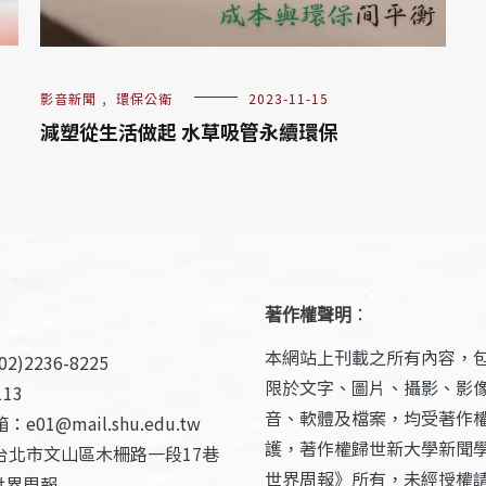
影音新聞
,
環保公衛
2023-11-15
減塑從生活做起 水草吸管永續環保
著作權聲明
：
本網站上刊載之所有內容，
2)2236-8225
限於文字、圖片、攝影、影
13
音、軟體及檔案，均受著作
e01@mail.shu.edu.tw
護，著作權歸世新大學新聞
台北市文山區木柵路一段17巷
世界周報》所有，未經授權
世界周報