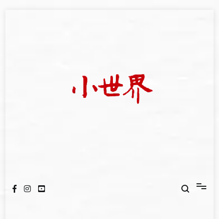
Skip
to
content
我們立足小世界，學習記錄浩瀚蒼穹
世新大學小世界