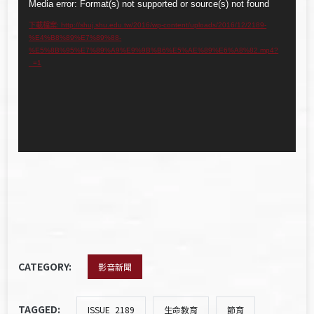
視
Media error: Format(s) not supported or source(s) not found
訊
下載檔案: http://shuj.shu.edu.tw/2016/wp-content/uploads/2016/12/2189-
%E4%B8%89%E7%89%88-
播
%E5%8B%95%E7%89%A9%E9%9B%B6%E5%AE%89%E6%A8%82.mp4?
放
_=1
器
CATEGORY:
影音新聞
TAGGED:
ISSUE_2189
生命教育
節育