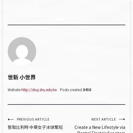
世新 小世界
Website
http://shuj.shu.edu.tw
Posts created
8458
文
PREVIOUS ARTICLE
NEXT ARTICLE
智取比利時 中華女子冰球奪冠
Create a New Lifestyle via
章
Rental Electric Scooters