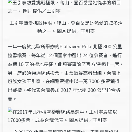
王引寧熱愛挑戰極限，爬山、登百岳是她熱愛的眾多活
動之一。 圖片提供／王引寧
一年一度於北歐所舉辦的
北極
公里
Fjällräven Polar
300
拉雪橇賽，每年從
個國家中選出
位參賽者，進行
12
24
為期
天的極地長征。此項賽事除了官方評選出一席，
10
另一席必須通過網路投票，由票數最高者出線，台灣上
班族女孩王引寧，在網路票選中以
多票獲得
一萬 7000
出賽權，將代表台灣參加
年北極
公里拉雪橇
2017
300
賽。
在2017年北極拉雪橇賽網路票選中，王引寧最終以