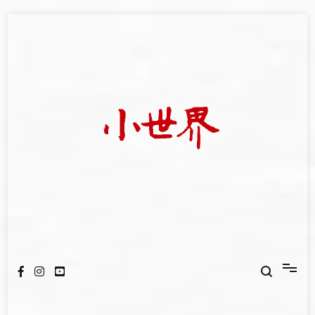
Skip
to
content
我們立足小世界，學習記錄浩瀚蒼穹
世新大學小世界