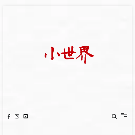
Skip
to
content
我們立足小世界，學習記錄浩瀚蒼穹
世新大學小世界