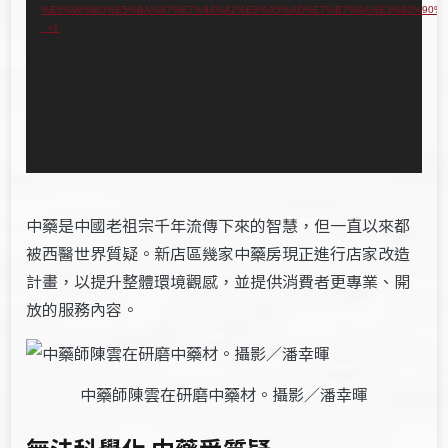
%E6%96%B0%E5%BA%97%E7%94%A2%E6%A5%AD%E7%B7%9A%E3%80%90%E
播
_=1
放
器
中藥是中國老祖宗千年流傳下來的智慧，但一直以來都
被西醫世界質疑。新店區幾家中藥房現正進行店家改造
計畫，以提升整體環境觀感，並提供消費者更專業、開
放的服務內容。
中藥師陳雲在研磨中藥材。攝影／潘幸暉