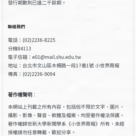
發行期數則已達二千餘期。
聯絡我們
電話：(02)2236-8225
分機84113
電子信箱：e01@mail.shu.edu.tw
地址：台北市文山區木柵路一段17巷1號 小世界周報
傳真：(02)2236-9094
著作權聲明
：
本網站上刊載之所有內容，包括但不限於文字、圖片、
攝影、影像、聲音、軟體及檔案，均受著作權法保護，
著作權歸世新大學新聞學系《小世界周報》所有，未經
授權請勿任意轉載，歡迎分享。