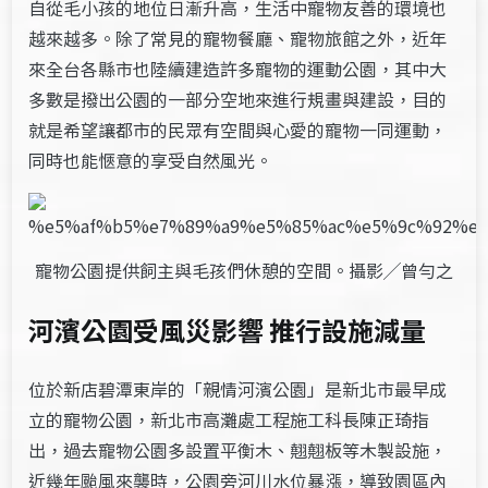
自從毛小孩的地位日漸升高，生活中寵物友善的環境也
越來越多。除了常見的寵物餐廳、寵物旅館之外，近年
來全台各縣市也陸續建造許多寵物的運動公園，其中大
多數是撥出公園的一部分空地來進行規畫與建設，目的
就是希望讓都市的民眾有空間與心愛的寵物一同運動，
同時也能愜意的享受自然風光。
寵物公園提供飼主與毛孩們休憩的空間。攝影╱曾勻之
河濱公園受風災影響
推行設施減量
位於新店碧潭東岸的「親情河濱公園」是新北市最早成
立的寵物公園，新北市高灘處工程施工科長陳正琦指
出，過去寵物公園多設置平衡木、翹翹板等木製設施，
近幾年颱風來襲時，公園旁河川水位暴漲，導致園區內