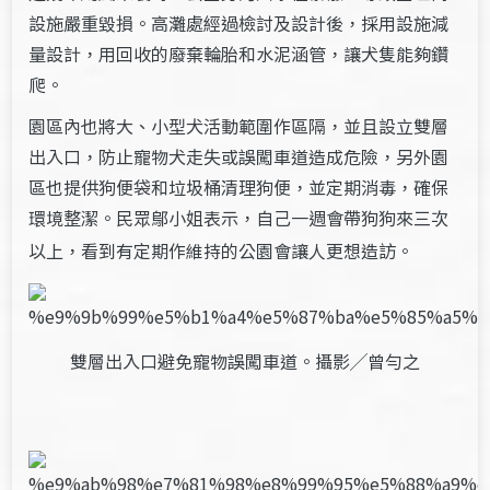
設施嚴重毀損。高灘處經過檢討及設計後，採用設施減
量設計，用回收的廢棄輪胎和水泥涵管，讓犬隻能夠鑽
爬。
園區內也將大、小型犬活動範圍作區隔，並且設立雙層
出入口，防止寵物犬走失或誤闖車道造成危險，另外園
區也提供狗便袋和垃圾桶清理狗便，並定期消毒，確保
環境整潔。民眾鄔小姐表示，自己一週會帶狗狗來
次
三
以上，看到有定期作維持的公園會讓人更想造訪。
雙層出入口避免寵物誤闖車道。攝影╱曾勻之