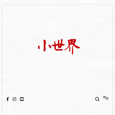
Skip
to
content
我們立足小世界，學習記錄浩瀚蒼穹
世新大學小世界