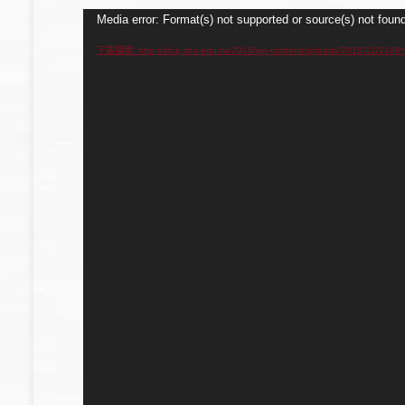
視
Media error: Format(s) not supported or source(s) not foun
訊
下載檔案: http://shuj.shu.edu.tw/2016/wp-content/uploads/201
播
放
器