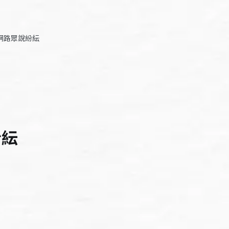
網路眾說紛紜
紛紜