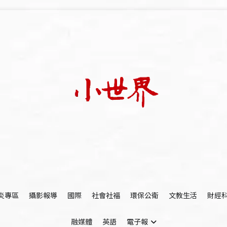
我們立足小世界，學習記錄浩瀚蒼穹
世新大學小世界
炎專區
攝影報導
國際
社會社福
環保公衛
文教生活
財經
融媒體
英語
電子報