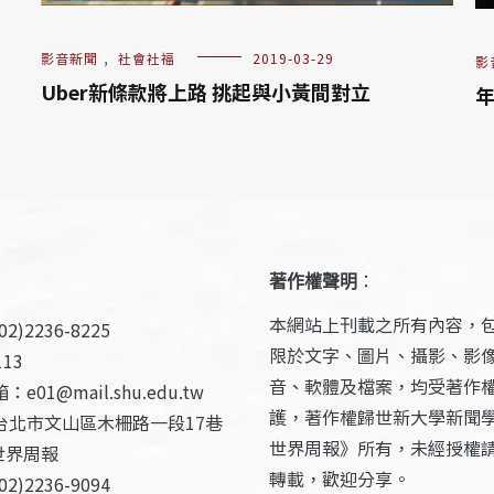
影音新聞
,
社會社福
2019-03-29
影
Uber新條款將上路 挑起與小黃間對立
年
著作權聲明
：
本網站上刊載之所有內容，
2)2236-8225
限於文字、圖片、攝影、影
13
音、軟體及檔案，均受著作
e01@mail.shu.edu.tw
護，著作權歸世新大學新聞
台北市文山區木柵路一段17巷
世界周報》所有，未經授權
世界周報
轉載，歡迎分享。
2)2236-9094