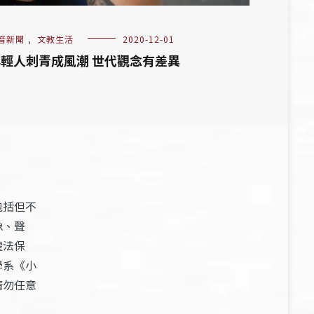
音新聞
,
文教生活
2020-12-01
輕人刺青成風潮 世代觀念有差異
包括但不
像、聲
權法保
學系《小
請勿任意