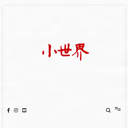
Skip
to
content
我們立足小世界，學習記錄浩瀚蒼穹
世新大學小世界