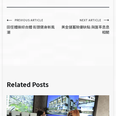
文
PREVIOUS ARTICLE
NEXT ARTICLE
田徑體操綜合體 街頭健身新風
美金儲蓄險優缺點 與匯率息息
章
潮
相關
導
覽
Related Posts