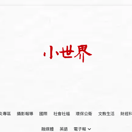
我們立足小世界，學習記錄浩瀚蒼穹
世新大學小世界
炎專區
攝影報導
國際
社會社福
環保公衛
文教生活
財經
融媒體
英語
電子報