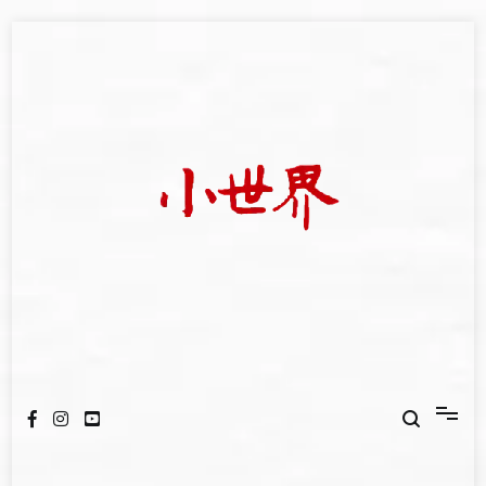
Skip
to
content
我們立足小世界，學習記錄浩瀚蒼穹
世新大學小世界