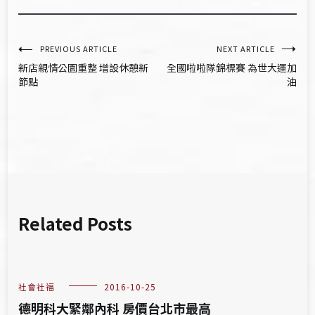
文
PREVIOUS ARTICLE
NEXT ARTICLE
新店親情公園重整 增設休憩新
全國啦啦隊錦標賽 為世大運加
章
節點
油
導
覽
Related Posts
社會社福
2016-10-25
德明科大緊鄰內科 房價台北市最高