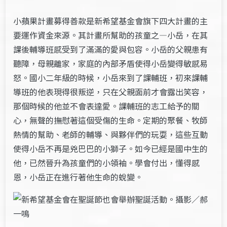
小蘋果計畫募得善款是新希望基金會旗下四大計畫的主
要運作資金來源。其計畫所幫助的孩童之—小岳，在其
課後輔導班感受到了滿滿的愛與包容。小岳的父親患有
聽障，母親離家，家庭的內部矛盾使得小岳變得敏感易
怒。國小二年級的時候，小岳來到了課輔班，初來課輔
導班的他表現得很叛逆，只在父親面前才會露出笑容，
那個時候的他並不會表達愛。課輔班的志工給予的關
心，無聲的撫慰著這個受傷的生命。定期的聚餐、牧師
熱情的幫助、老師的輔導、與夥伴們的玩耍，這些互動
使得小岳不再是兇巴巴的小獅子。如今已經是國中生的
他，已然晉升為孩童們的小領袖。學會付出，懂得感
恩，小岳正在進行著他生命的蛻變。