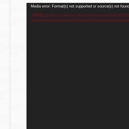
視
Media error: Format(s) not supported or source(s) not foun
訊
下載檔案: http://shuj.shu.edu.tw/2016/wp-content/uploads/
%E9%AB%98%E5%87%A1%E6%B7%B3%E8%A8%B1%E6%AF%93%E7
播
放
器