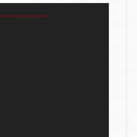
F%B7%E6%80%9D%E3%80%8BB6-