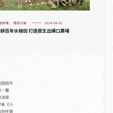
音新聞
,
環保公衛
2024-06-01
耕百年水梯田 打造原生出磺口農場
包括但不
像、聲
權法保
學系《小
請勿任意