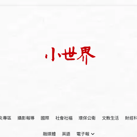
我們立足小世界，學習記錄浩瀚蒼穹
世新大學小世界
炎專區
攝影報導
國際
社會社福
環保公衛
文教生活
財經
融媒體
英語
電子報