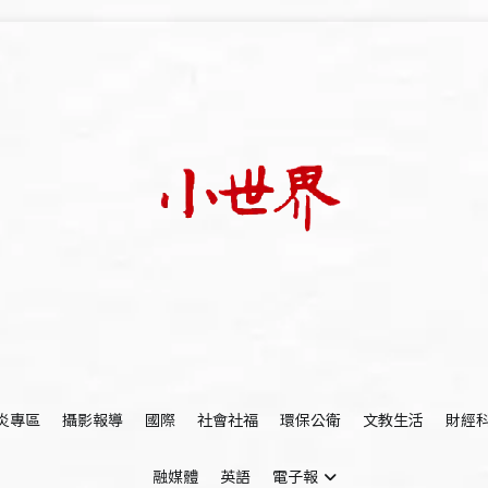
我們立足小世界，學習記錄浩瀚蒼穹
世新大學小世界
炎專區
攝影報導
國際
社會社福
環保公衛
文教生活
財經
融媒體
英語
電子報