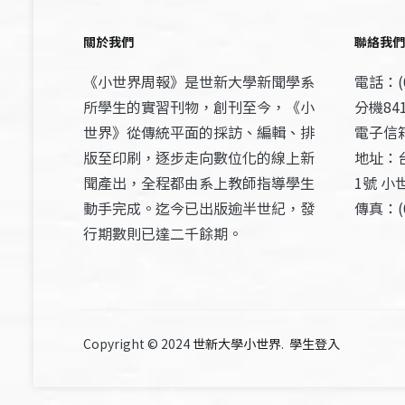
關於我們
聯絡我們
《小世界周報》是世新大學新聞學系
電話：(0
所學生的實習刊物，創刊至今，《小
分機841
世界》從傳統平面的採訪、編輯、排
電子信箱：
版至印刷，逐步走向數位化的線上新
地址：
聞產出，全程都由系上教師指導學生
1號 小
動手完成。迄今已出版逾半世紀，發
傳真：(0
行期數則已達二千餘期。
Copyright © 2024
世新大學小世界
.
學生登入