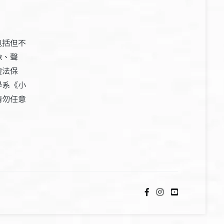
包括但不
像、聲
權法保
學系《小
請勿任意