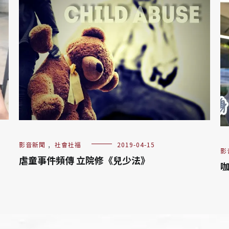
影音新聞
,
社會社福
2019-04-15
影
虐童事件頻傳 立院修《兒少法》
咖