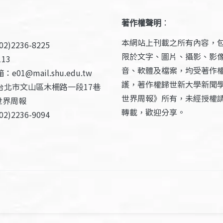
著作權聲明
：
本網站上刊載之所有內容，
2)2236-8225
限於文字、圖片、攝影、影
13
音、軟體及檔案，均受著作
e01@mail.shu.edu.tw
護，著作權歸世新大學新聞
台北市文山區木柵路一段17巷
世界周報》所有，未經授權
世界周報
轉載，歡迎分享。
2)2236-9094