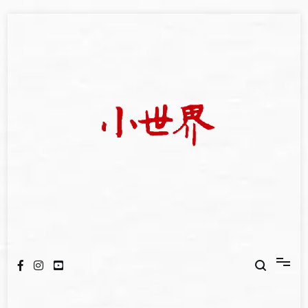
Skip
to
content
我們立足小世界，學習記錄浩瀚蒼穹
世新大學小世界