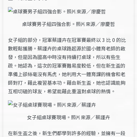
桌球賽男子組四強合影。照片來源／廖慶哲
女子組的部分，冠軍蔡謹卉在冠軍賽最終以 3 比 0 的比
數輕鬆獲勝。蔡謹卉的桌球路起源於國小體育老師的啟
發，但是因為國高中時沒有持續打桌球，所以有些生
疏。她認為，這次的冠軍賽難易度較低，但在新生盃的
準備上卻絲毫沒有馬虎，她利用大一體育課的機會和老
師對打，藉此複習基本功。藉由新生盃，她也認識能夠
互相切磋的球友，希望能藉此重溫對桌球的熱情。
女子組桌球賽現場。照片來源／蔡謹卉
在新生盃之後，新生們都學到許多的經驗，並擁有一段