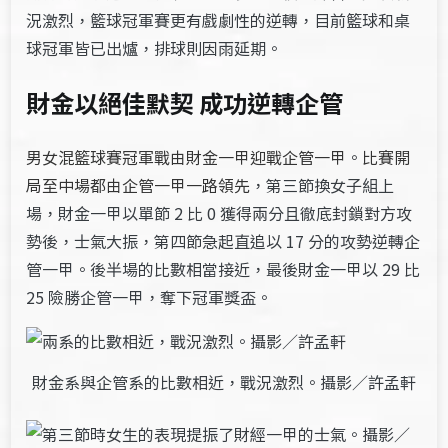
況激烈，籃球冠軍賽更有戲劇性的逆轉，目前籃球和桌
球冠軍皆已出爐，排球則因雨延期。
財金以絕佳默契 成功逆轉企管
男女混籃球賽冠軍戰由財金一甲迎戰企管一甲
。
比賽開
局至中場都由企管一甲一路領先
，第三節換女子組上
場，財金一甲以單節 2 比 0 獲得兩分且徹底封鎖對方攻
勢後，士氣大振，第四節急起直追以 17 分的攻勢逆轉企
管一甲。後半場的比數相當接近，最後財金一甲以 29 比
25 險勝企管一甲，奪下冠軍獎盃。
財金系與企管系的比數相近，戰況激烈。攝影／許孟軒