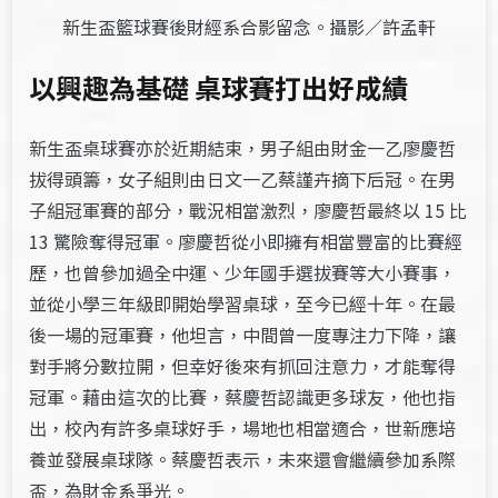
新生盃籃球賽後財經系合影留念。攝影／許孟軒
以興趣為基礎 桌球賽打出好成績
新生盃桌球賽亦於近期結束，男子組由財金一乙廖慶哲
拔得頭籌，女子組則由日文一乙蔡謹卉摘下后冠。在男
子組冠軍賽的部分，戰況相當激烈，廖慶哲最終以 15 比
13 驚險奪得冠軍。廖慶哲從小即擁有相當豐富的比賽經
歷，也曾參加過全中運、少年國手選拔賽等大小賽事，
並從小學三年級即開始學習桌球，至今已經十年。在最
後一場的冠軍賽，他坦言，中間曾一度專注力下降，讓
對手將分數拉開，但幸好後來有抓回注意力，才能奪得
冠軍。藉由這次的比賽，蔡慶哲認識更多球友，他也指
出，校內有許多桌球好手，場地也相當適合，世新應培
養並發展桌球隊。蔡慶哲表示，未來還會繼續參加系際
盃，為財金系爭光。