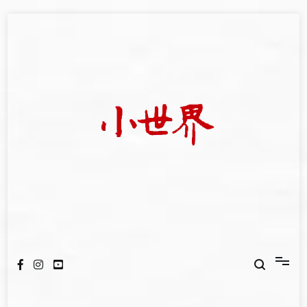
Skip
to
content
我們立足小世界，學習記錄浩瀚蒼穹
世新大學小世界