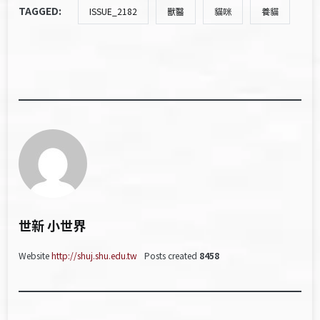
TAGGED:
ISSUE_2182
獸醫
貓咪
養貓
世新 小世界
Website
http://shuj.shu.edu.tw
Posts created
8458