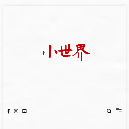
Skip
to
content
我們立足小世界，學習記錄浩瀚蒼穹
世新大學小世界