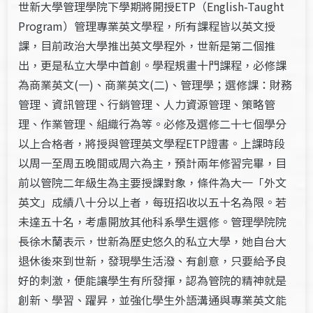
世新大學管理學院下學期將開授ETP（English-Taught
Program）管理專業英文學程，所有課程皆以英文授
課，目前政治大學推出英文學程外，世新是第二個推
出，更是私立大學中首創。學程規畫十門課程，必修課
為商業英文(一)、商業英文(二)、管理學；選修課：財務
管理、資訊管理、行銷管理、人力資源管理、策略管
理、作業管理、組織行為等。必修及選修二十七個學分
以上合格者，將授與管理英文學程ETP證書。上課時段
以周一至周五晚間或周六為主，預計兩年修習完畢，目
前以管院二年級生為主要授課對象，條件為大一「外文
英文」成績八十分以上者，每班招收以五十名為限。若
未達五十名，考慮開放其他科系學生選修。管理學院院
長徐木蘭表示，世新為歷史悠久的私立大學，她自台大
退休後來到世新，發現學生活潑、有創意，只要給予良
好的刺激，便能讓學生有所發揮，認為管院的精神就是
創新、學習、躍昇，並強化學生外語溝通與專業英文能