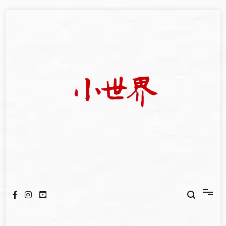
Skip
to
content
我們立足小世界，學習記錄浩瀚蒼穹
世新大學小世界