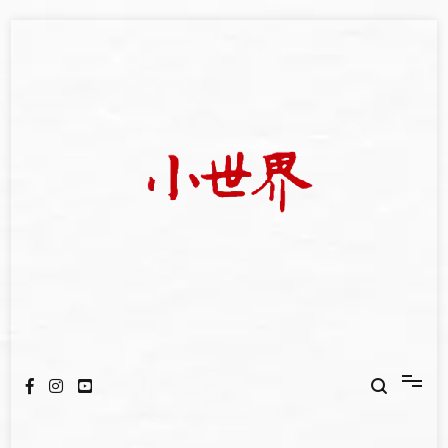
Skip
to
content
我們立足小世界，學習記錄浩瀚蒼穹
世新大學小世界