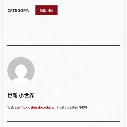
CATEGORY:
新聞回顧
世新 小世界
Website
http://shuj.shu.edu.tw
Posts created
8458