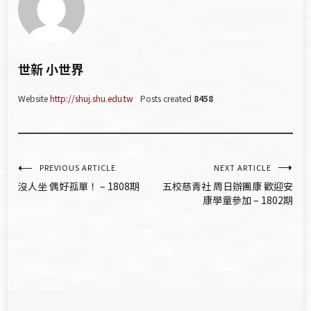
世新 小世界
Website
http://shuj.shu.edu.tw
Posts created
8458
文
PREVIOUS ARTICLE
NEXT ARTICLE
沒人坐 偶好孤單！ – 1808期
五校慈青社 周日辦團康 歡迎安
章
康學童參加 – 1802期
導
覽