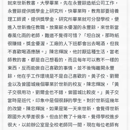
就來世新教書，大學畢業，先在永豐餘造紙公司工作，
永豐餘提供獎學金上研究所，快畢業時，教育部要培養
理工師資，提供獎學金，研究所畢業就可分發學校，便
進入世新擔任教職。放棄薪水優渥的永豐餘，來世新當
春風化雨的老師，難道不覺得可惜？「坦白說，那時紙
很賺錢，獎金優渥，工廠的人下班都會出去喝酒，但我
不喜歡喝酒應酬。」陳忠輝說，他討厭這種生活，當老
師教的書，都是自己想看的，而且每年可以教不一樣的
東西，反而能做自己喜歡的事情，並不後悔離開永豐
餘，他在乎工作環境是不是自己喜歡的。黃子佼、劉爾
金以及曾國城幾個畢業於世新的校友，陳忠輝說，「黃
子交很用功，劉爾金也不錯，曾國城比較皮。」黃子交
當時是班代，印象中是個很靜的學生。對於世新這幾年
的改變，陳忠輝說，如果是第一天來世新，會覺得世新
跟國外大學差很多。但由於教了十幾年，覺得學校進步
很大，以前辦公室是全校老師同一間，現在每位老師有