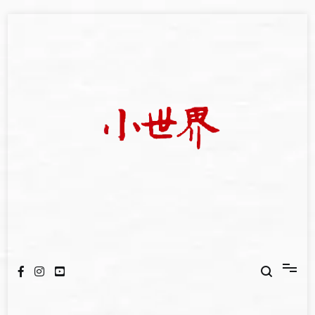
Skip
to
content
我們立足小世界，學習記錄浩瀚蒼穹
世新大學小世界