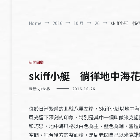
Home
2016
10 月
26
skiff小艇 徜
新聞回顧
skiff小艇 徜徉地中海花園
世新 小世界
2016-10-26
位於日漸繁榮的北縣八里左岸，Skiff小艇以地
風光留下深刻的印象，特別是其中一個叫做米克諾斯
和巧思，地中海風格以白色為主、藍色為輔，營造
空間。吧台後方的整面牆，是周老闆自己以米克諾