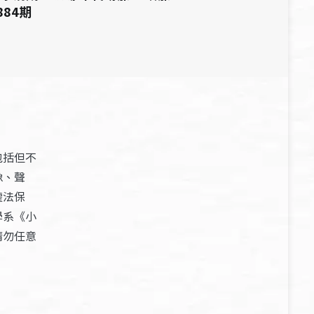
884期
包括但不
像、聲
權法保
學系《小
請勿任意