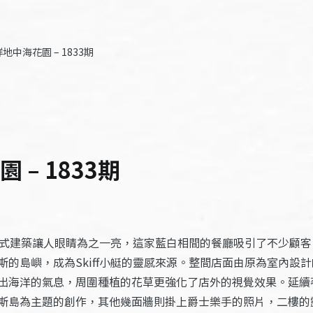
徉地中海花園 – 1833期
 – 1833期
中海式建築讓人眼睛為之一亮，這家藍白相間的餐廳吸引了不少顧
的島嶼，成為Skiff小艇的靈感來源。整間店面由原為室內設
出海洋的氣息，周圍種植的花草更強化了店外的視覺效果。延續
斯島為主題的創作，其他幾面牆則掛上爵士樂手的照片，二樓的