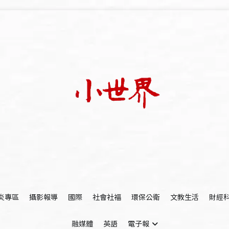
我們立足小世界，學習記錄浩瀚蒼穹
世新大學小世界
炎專區
攝影報導
國際
社會社福
環保公衛
文教生活
財經
融媒體
英語
電子報