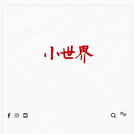
Skip
to
content
我們立足小世界，學習記錄浩瀚蒼穹
世新大學小世界