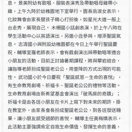
息。 景美附幼有歌唱、服裝表演秀及帶動唱母雞帶小
雞，上午九時於幼稚園地下室舉行。園長翁淑女表示，
化妝舞會由家長替孩子精心打扮後，如星光大道一般上
台走秀，展現自己。 木柵國小話劇表演，於上午八時在
學生活動中心以英語演出，另邀小丑參與，增添聖誕氣
息。 志清國小與附設幼稚園都在今日上午舉行聖誕慶
祝，輔導室羅老師表示，會有戲劇演出與帶動唱等適合
小朋友的活動，目前正討論暑期課程，將與攀岩結合，
讓指導老師扮成聖誕老公公，用垂降的方式出現的可能
性。 武功國小於今日慶祝「聖誕感恩－生命的喜悅」，
有生命教育劇場、祈福卡、聖誕老公公的禮物等活動。
生命教育劇場由新希望基金會演出「破馬房的奇蹟」；
祈福卡是由各班小朋友在卡片上寫下對未來的期許，掛
在教室外，由家長會長扮成聖誕老公公，到各班發送糖
果，讓小朋友感受過節的喜悅。 輔導主任黃梅嬌表示，
此活動主要強調肯定自我生命價值、發揮生命的意義，