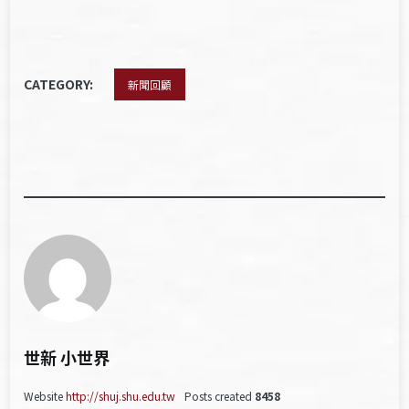
CATEGORY:
新聞回顧
世新 小世界
Website
http://shuj.shu.edu.tw
Posts created
8458