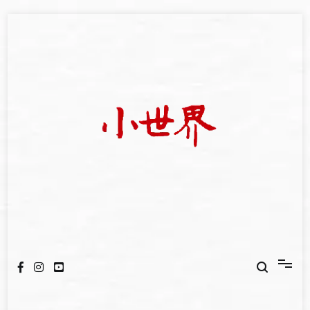
Skip
to
content
我們立足小世界，學習記錄浩瀚蒼穹
世新大學小世界