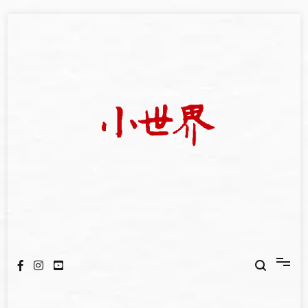
Skip
to
content
我們立足小世界，學習記錄浩瀚蒼穹
世新大學小世界