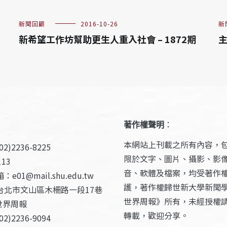
新聞回顧
2016-10-26
新
新希望工作坊幫助更生人重入社會 – 1872期
主
著作權聲明
：
本網站上刊載之所有內容，
2)2236-8225
限於文字、圖片、攝影、影
13
音、軟體及檔案，均受著作
e01@mail.shu.edu.tw
護，著作權歸世新大學新聞
台北市文山區木柵路一段17巷
世界周報》所有，未經授權
世界周報
轉載，歡迎分享。
2)2236-9094