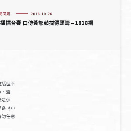
聞回顧
2016-10-26
播擂台賽 口傳黃郁茹拔得頭籌 – 1818期
包括但不
像、聲
權法保
學系《小
請勿任意