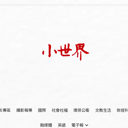
我們立足小世界，學習記錄浩瀚蒼穹
世新大學小世界
炎專區
攝影報導
國際
社會社福
環保公衛
文教生活
財經
融媒體
英語
電子報