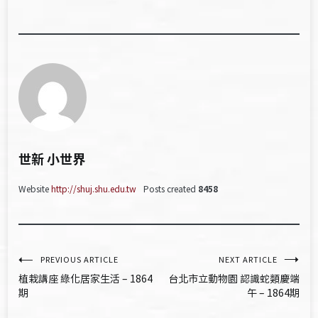
世新 小世界
Website
http://shuj.shu.edu.tw
Posts created
8458
文
PREVIOUS ARTICLE
NEXT ARTICLE
植栽講座 綠化居家生活 – 1864
台北市立動物園 認識蛇類慶端
章
期
午 – 1864期
導