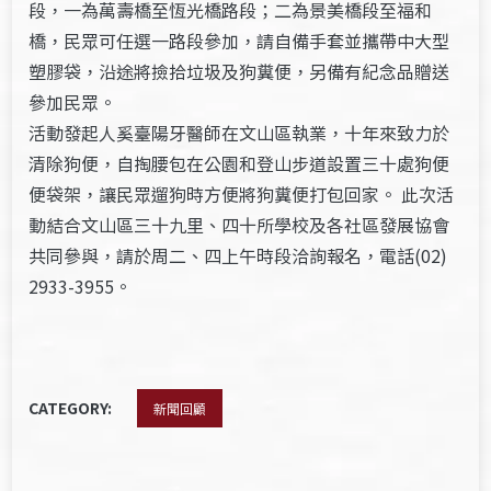
段，一為萬壽橋至恆光橋路段；二為景美橋段至福和
橋，民眾可任選一路段參加，請自備手套並攜帶中大型
塑膠袋，沿途將撿拾垃圾及狗糞便，另備有紀念品贈送
參加民眾。
活動發起人奚臺陽牙醫師在文山區執業，十年來致力於
清除狗便，自掏腰包在公園和登山步道設置三十處狗便
便袋架，讓民眾遛狗時方便將狗糞便打包回家。 此次活
動結合文山區三十九里、四十所學校及各社區發展協會
共同參與，請於周二、四上午時段洽詢報名，電話(02)
2933-3955。
CATEGORY:
新聞回顧