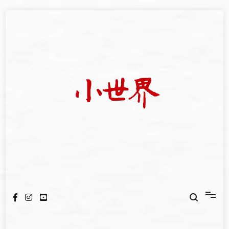
Skip
to
content
我們立足小世界，學習記錄浩瀚蒼穹
世新大學小世界