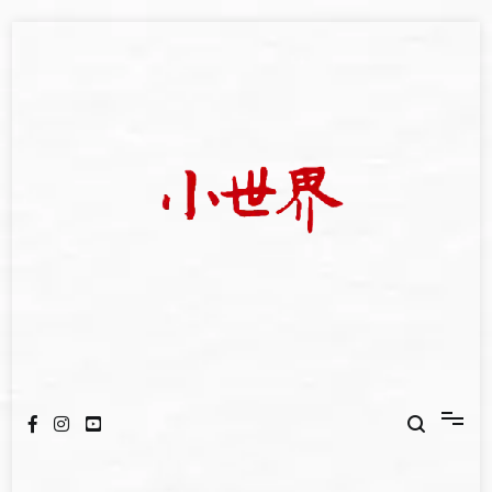
Skip
to
content
我們立足小世界，學習記錄浩瀚蒼穹
世新大學小世界