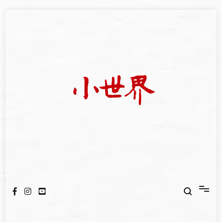
Skip
to
content
我們立足小世界，學習記錄浩瀚蒼穹
世新大學小世界