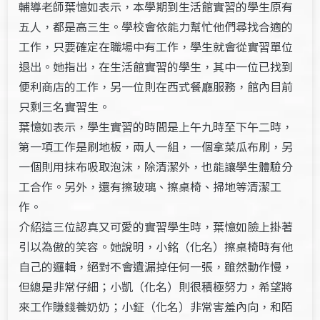
輔導老師葉憶如表示，本學期到生活館實習的學生原有
五人，都是高三生。學校會依能力幫忙他們尋找合適的
工作，只要確定在職場中有工作，學生就會從實習單位
退出。她指出，在生活館實習的學生，其中一位已找到
便利商店的工作，另一位則在西式餐廳服務，館內目前
只剩三名實習生。
葉憶如表示，學生實習的時間是上午九時至下午二時，
第一項工作是刷地板，兩人一組，一個拿菜瓜布刷，另
一個則用抹布吸取泡沫，除清潔外，也能讓學生體驗分
工合作。另外，還有擦玻璃、擦桌椅、掃地等清潔工
作。
介紹這三位認真又可愛的實習學生時，葉憶如臉上掛著
引以為傲的笑容。她說明，小銘（化名）擦桌椅時有他
自己的邏輯，絕對不會遺漏掉任何一張，雖然動作慢，
但總是非常仔細；小凱（化名）則很積極努力，希望將
來工作賺錢養奶奶；小鉦（化名）非常害羞內向，和陌