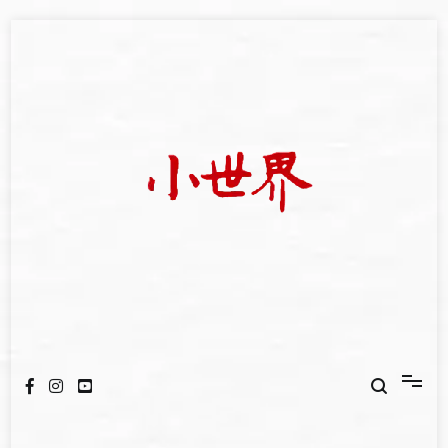
Skip
to
content
我們立足小世界，學習記錄浩瀚蒼穹
世新大學小世界