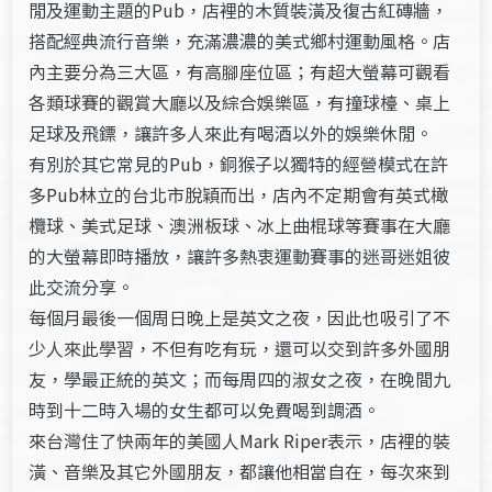
閒及運動主題的Pub，店裡的木質裝潢及復古紅磚牆，
搭配經典流行音樂，充滿濃濃的美式鄉村運動風格。店
內主要分為三大區，有高腳座位區；有超大螢幕可觀看
各類球賽的觀賞大廳以及綜合娛樂區，有撞球檯、桌上
足球及飛鏢，讓許多人來此有喝酒以外的娛樂休閒。
有別於其它常見的Pub，銅猴子以獨特的經營模式在許
多Pub林立的台北市脫穎而出，店內不定期會有英式橄
欖球、美式足球、澳洲板球、冰上曲棍球等賽事在大廳
的大螢幕即時播放，讓許多熱衷運動賽事的迷哥迷姐彼
此交流分享。
每個月最後一個周日晚上是英文之夜，因此也吸引了不
少人來此學習，不但有吃有玩，還可以交到許多外國朋
友，學最正統的英文；而每周四的淑女之夜，在晚間九
時到十二時入場的女生都可以免費喝到調酒。
來台灣住了快兩年的美國人Mark Riper表示，店裡的裝
潢、音樂及其它外國朋友，都讓他相當自在，每次來到