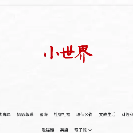
我們立足小世界，學習記錄浩瀚蒼穹
世新大學小世界
炎專區
攝影報導
國際
社會社福
環保公衛
文教生活
財經
融媒體
英語
電子報