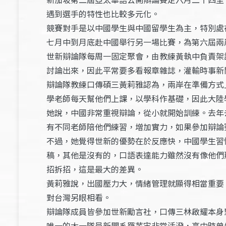
遇到選手的特性也比較多元化。
競賽對手是以中國學生與中國留學生為主，特別處
七月中到月底赴中國舉行另一場比賽，為第六屆兩
世新辯論隊每周一固定聚會，由教練黃執中負責架
討論出來，因此平常要多看報章雜誌，灌輸時事新
辯論隊教練口傳碩三黃莉雅認為，兩岸在準備方式
學老師每天幫他們上課，以學科作基礎，因此大陸
她說，中國非常重視辯論，從小就開始訓練。去年
有不同老師陪他們練習，增加實力，如果參加辯論
不過，她覺得世新的優勢在於反應快，中國學生習
稿，其他是沒有的，口語表達能力雖然沒有像他們
招拆招，這是最大的差異。
黃莉雅說，出國壓力大，情緒管理就顯得相當重要
對台灣另眼相看。
辯論隊成員皆參加世新勵言社，口傳三林啟耀本身
唯一的大一隊員新聞系羅芋宙非常活潑，高中時曾