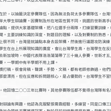
在於，以抽籤決定參賽隊伍，因為無法負荷太多參賽隊伍，台灣
岸大學生辯論賽。因賽制及所在地區性質不同，挑選的世新高手
論點，提供大家基礎架構，把八位選手分兩隊，打練習賽訓練，
聞。主要訓練知識的深度、對題目的理解，以及對賽制的熟悉，
上很不同，台灣是就論點本身去設架構，然後進行議題攻防演練
學生在台上所展現知識的廣度，會比台灣學生高，台灣學生在反
去新加坡時，中國代表隊浩浩蕩蕩帶了三十幾人參賽，世新才五
賽，一學期中有半學期不用上課。
慣打稿，很會背稿，聲調、手勢、文稿，都有老師修飾過，他們
那麼漂亮，但在反應和拆問題核心，是占優勢的。台灣學生不習
，他回憶二○○三年比賽時，其他參賽隊伍都不覺得台灣隊有名
對辯論有興趣，他認為克服緊張需靠經驗，多練習。同是口傳三
參加全國性盃賽獲得冠軍，對於目前訓練覺得很充實，發覺自己