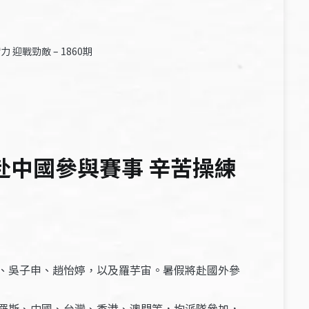
迎戰勁敵 – 1860期
赴中國參與賽事 辛苦操練
、吳子申、趙怡婷，以及羅芋宙。暑假將赴國外參
羅斯、中國、台灣、香港、澳門等，均派隊參加，