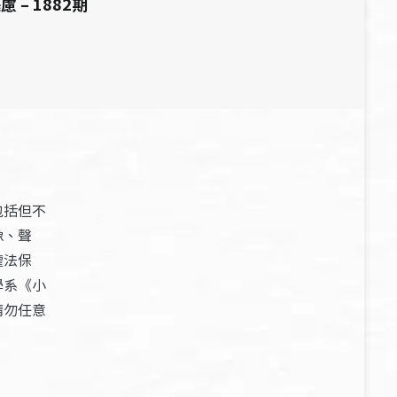
慮 – 1882期
包括但不
像、聲
權法保
學系《小
請勿任意