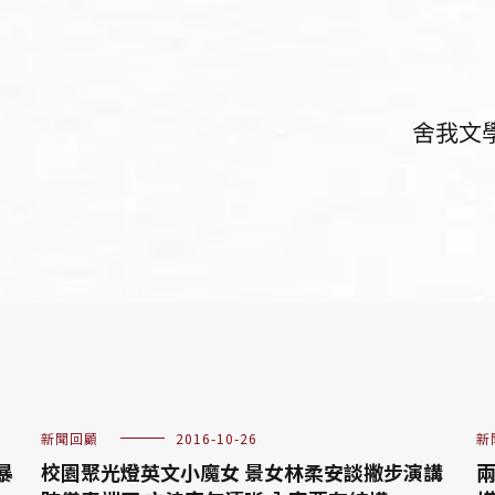
舍我文學
新聞回顧
2016-10-26
新
暴
校園聚光燈英文小魔女 景女林柔安談撇步演講
兩