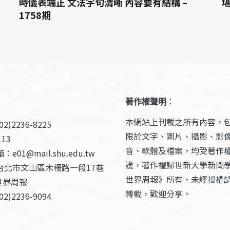
時儀表端正 文法字句清晰 內容要有結構 –
堪
1758期
著作權聲明
：
本網站上刊載之所有內容，
2)2236-8225
限於文字、圖片、攝影、影
13
音、軟體及檔案，均受著作
e01@mail.shu.edu.tw
護，著作權歸世新大學新聞
台北市文山區木柵路一段17巷
世界周報》所有，未經授權
世界周報
轉載，歡迎分享。
2)2236-9094