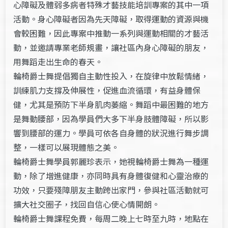
心障礙及體弱多病者特殊才藝技能培訓專案的其中一項
活動。身心障礙者因為先天障礙，取得運動的資源與機
會較困難，因此專案中推動一系列與運動相關的才藝活
動，並邀請專業老師規畫，讓社區內身心障礙的朋友，
用舞蹈走出生命的春天。
輪椅爵士舞提倡獨自主動性投入，在旋律中放鬆情緒，
訓練肌力支撐及伸展性，促進血流循環，有益身體保
健，尤其是預防下半身肌肉萎縮。舞蹈中最困難的地方
是舞動腰部，因為學員們大多下半身肢體障礙，所以影
響到腰部的運力。學員可依各自身體的狀況進行舞步調
整，一樣可以展現體態之美。
輪椅爵士舞學員郭麗珍表示，她視輪椅爵士舞為一種運
動，除了增進健康，亦同時具有身體復健和心靈治療的
功效，只要殘障朋友主動跨出家門，參與社區活動就可
擴大社交圈子，找回自信心使心情開朗。
輪椅爵士舞課程免費，每周二晚上七時至九時，地點在