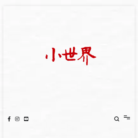
Skip
to
content
我們立足小世界，學習記錄浩瀚蒼穹
世新大學小世界