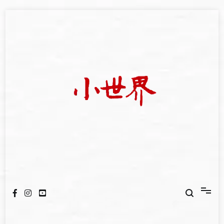
Skip
to
content
我們立足小世界，學習記錄浩瀚蒼穹
世新大學小世界