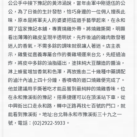
公公手中接下豫記的黃沛涵說，當年由軍中剛退伍的公
公，為了日後的生計發愁，恰巧身邊的一位佣人擅長此
味，原本是將軍夫人的婆婆把這道手藝學起來，在永和
開了這家豫記本舖，專賣燒雞外帶。將燒雞撕開，明顯
看出薄薄的雞皮呈現半透明狀，先炸後滷的雞肉散發著
迷人的香氣，不需多餘的調味就很讓人著迷。店主表
示，雞隻從嘉義專屬合作的養雞場運來台北，先經過油
炸，將皮中多餘的油脂逼出，塗抹純大豆釀造的醬油，
淋上蜂蜜增加香氣和色澤，再放進由二十幾種中藥調配
的滷汁內滷上四十分鐘，香噴噴的道口燒雞便完成了。
他並建議用手撕著吃才能品嘗到最純粹的燒雞香味。位
在永和豫溪街的豫記，搭乘捷運可以在頂溪站下車，從
中興街出口走永和路，轉中正路再找七百號的門口，就
能看到豫溪街。地址:台北縣永和市豫溪街三十九之一
號，電話：(02)2922-5933。