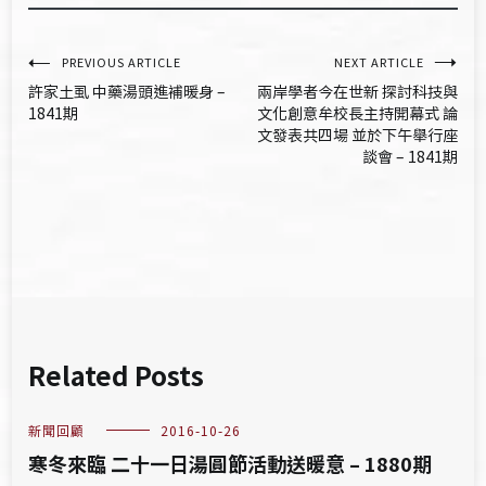
文
PREVIOUS ARTICLE
NEXT ARTICLE
許家土虱 中藥湯頭進補暖身 –
兩岸學者今在世新 探討科技與
章
1841期
文化創意牟校長主持開幕式 論
文發表共四場 並於下午舉行座
導
談會 – 1841期
覽
Related Posts
新聞回顧
2016-10-26
寒冬來臨 二十一日湯圓節活動送暖意 – 1880期