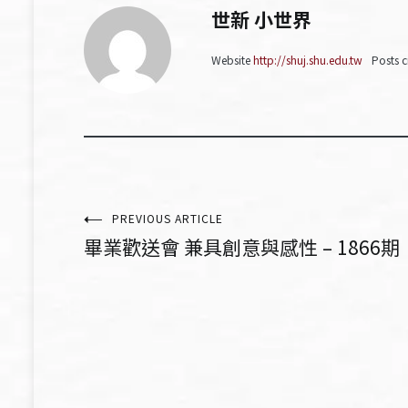
世新 小世界
Website
http://shuj.shu.edu.tw
Posts c
文
PREVIOUS ARTICLE
畢業歡送會 兼具創意與感性 – 1866期
章
導
覽