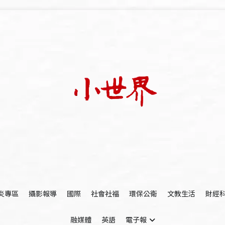
我們立足小世界，學習記錄浩瀚蒼穹
世新大學小世界
炎專區
攝影報導
國際
社會社福
環保公衛
文教生活
財經
融媒體
英語
電子報